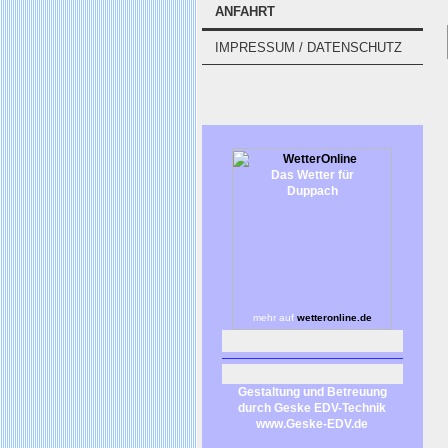
ANFAHRT
IMPRESSUM / DATENSCHUTZ
Das Wetter für
Duppach
mehr auf
wetteronline.de
Gestaltung und Betreuung
durch Geske EDV-Technik
www.Geske-EDV.de